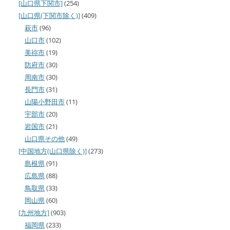
[山口県下関市]
(254)
[山口県(下関市除く)]
(409)
萩市
(96)
山口市
(102)
美祢市
(19)
防府市
(30)
周南市
(30)
長門市
(31)
山陽小野田市
(11)
宇部市
(20)
岩国市
(21)
山口県その他
(49)
[中国地方(山口県除く)]
(273)
島根県
(91)
広島県
(88)
鳥取県
(33)
岡山県
(60)
[九州地方]
(903)
福岡県
(233)