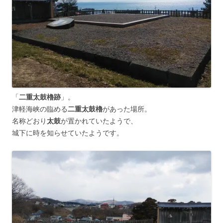
「
二重太鼓櫓跡
」。
津軽海峡の臨める
二重太鼓櫓
があった場所。
名称どおり
太鼓
が置かれていたようで、
城下に時を知らせていたようです。