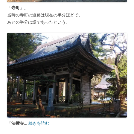
「
寺町
」。
当時の寺町の道路は現在の半分ほどで、
あとの半分は堀であったという。
「
法幢寺
…
続きを読む