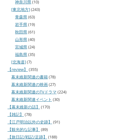
神奈川県
(10)
[東北地方]
(243)
青森県
(63)
岩手県
(19)
秋田県
(61)
山形県
(40)
宮城県
(24)
福島県
(35)
[北海道]
(7)
【review】
(355)
幕末維新関連の書籍
(78)
幕末維新関連の映画
(27)
幕末維新関連のTVドラマ
(224)
幕末維新関連イベント
(30)
【幕末維新の話】
(170)
【雑記】
(78)
【江戸明治以外の史跡】
(91)
【観光的な記事】
(89)
【旅日記/戦記/足跡】
(188)