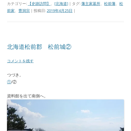
カテゴリー:
【史跡訪問】
、
[北海道]
| タグ:
藩主家墓所
、
松前藩
、
松
前家
、
曹洞宗
| 投稿日:
2019年4月25日
|
北海道松前郡 松前城②
コメントを残す
つづき。
①
/②
資料館を出て南側へ。