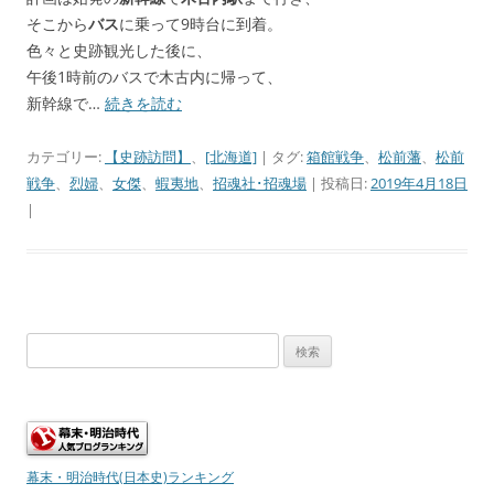
そこから
バス
に乗って9時台に到着。
色々と史跡観光した後に、
午後1時前のバスで木古内に帰って、
新幹線で…
続きを読む
カテゴリー:
【史跡訪問】
、
[北海道]
| タグ:
箱館戦争
、
松前藩
、
松前
戦争
、
烈婦
、
女傑
、
蝦夷地
、
招魂社･招魂場
| 投稿日:
2019年4月18日
|
検
索:
幕末・明治時代(日本史)ランキング