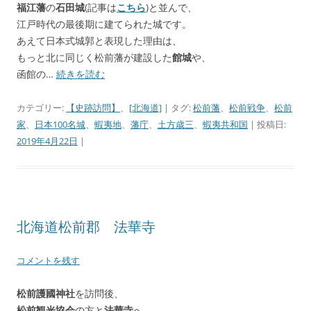
福江藩
の
石田城
(記事は
こちら
)と並んで、
江戸時代の最後期に建てられた城です。
あえて日本式城郭と表現した理由は、
もっと北に同じく松前藩が建設した
館城
や、
函館の…
続きを読む
カテゴリー:
【史跡訪問】
、
[北海道]
| タグ:
松前藩
、
松前戦争
、
松前
家
、
日本100名城
、
蝦夷地
、
藩庁
、
土方歳三
、
蝦夷共和国
| 投稿日:
2019年4月22日
|
北海道松前郡 法華寺
コメントを残す
松前護國神社
を訪問後、
松前観光協会
の方と
法華寺
へ。