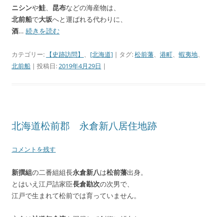
ニシン
や
鮭
、
昆布
などの海産物は、
北前船
で
大坂
へと運ばれる代わりに、
酒
…
続きを読む
カテゴリー:
【史跡訪問】
、
[北海道]
| タグ:
松前藩
、
港町
、
蝦夷地
、
北前船
| 投稿日:
2019年4月29日
|
北海道松前郡 永倉新八居住地跡
コメントを残す
新撰組
の二番組組長
永倉新八
は
松前藩
出身。
とはいえ江戸詰家臣
長倉勘次
の次男で、
江戸で生まれて松前では育っていません。