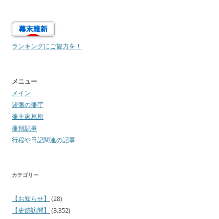
ランキングにご協力を！
メニュー
メイン
諸藩の藩庁
藩主家墓所
藩別記事
行程や日記関連の記事
カテゴリー
【お知らせ】
(28)
【史跡訪問】
(3,352)