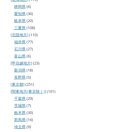
静岡県
(6)
愛知県
(36)
岐阜県
(20)
三重県
(108)
[北陸地方]
(110)
福井県
(77)
石川県
(27)
富山県
(6)
[甲信越地方]
(23)
新潟県
(18)
長野県
(5)
[東京都]
(251)
[関東地方(東京除く)]
(101)
千葉県
(29)
茨城県
(7)
栃木県
(30)
群馬県
(16)
埼玉県
(9)