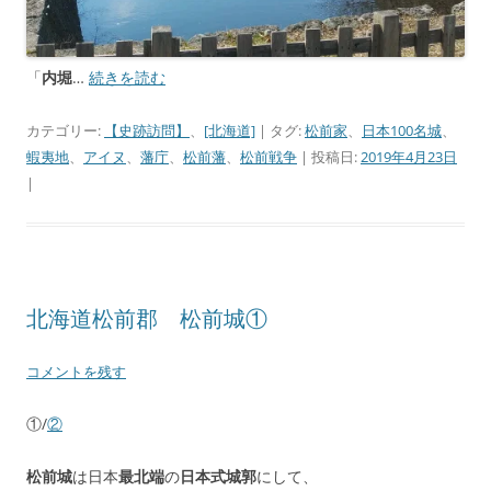
「
内堀
…
続きを読む
カテゴリー:
【史跡訪問】
、
[北海道]
| タグ:
松前家
、
日本100名城
、
蝦夷地
、
アイヌ
、
藩庁
、
松前藩
、
松前戦争
| 投稿日:
2019年4月23日
|
北海道松前郡 松前城①
コメントを残す
①/
②
松前城
は日本
最北端
の
日本式城郭
にして、