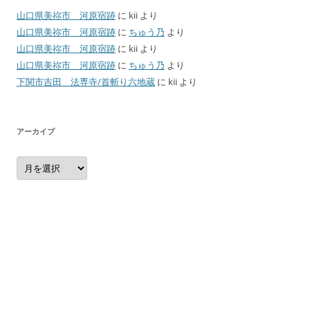
山口県美祢市 河原宿跡
に
kii
より
山口県美祢市 河原宿跡
に
ちゅう乃
より
山口県美祢市 河原宿跡
に
kii
より
山口県美祢市 河原宿跡
に
ちゅう乃
より
下関市吉田 法専寺/首斬り六地蔵
に
kii
より
アーカイブ
ア
ー
カ
イ
ブ