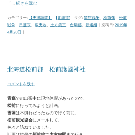
「…
続きを読む
カテゴリー:
【史跡訪問】
、
[北海道]
| タグ:
箱館戦争
、
松前藩
、
松前
戦争
、
日蓮宗
、
蝦夷地
、
土方歳三
、
台場跡
、
新選組
| 投稿日:
2019年
4月20日
|
北海道松前郡 松前護國神社
コメントを残す
青森
での出張中に現地休暇があったので、
松前
に行ってみようと計画。
雪国
は不慣れだったもので行く前に、
松前観光協会
にメールして、
色々と訪ねていました。
計画は始発の
新幹線
で
木古内駅
まで行き、