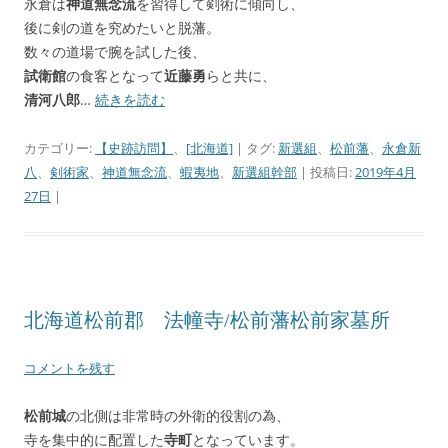
永倉は
神道無念流
を習得して剣術に傾向し、
後に剣の道を究めたいと脱藩。
数々の道場で腕を試した後、
試衛館
の食客となって
近藤勇
らと共に、
清河八郎
…
続きを読む
カテゴリー:
【史跡訪問】
、
[北海道]
| タグ:
新選組
、
松前藩
、
永倉新
八
、
剣術家
、
神道無念流
、
蝦夷地
、
新選組幹部
| 投稿日:
2019年4月
27日
|
北海道松前郡 法幢寺/松前藩松前家墓所
コメントを残す
松前城
の北側は非常時の外衛的役割の為、
寺を集中的に配置した
寺町
となっています。