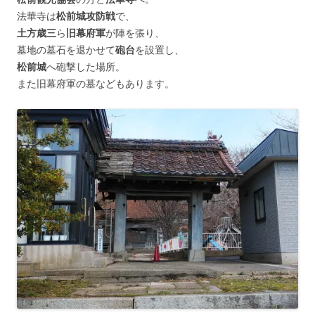
法華寺は
松前城攻防戦
で、
土方歳三
ら
旧幕府軍
が陣を張り、
墓地の墓石を退かせて
砲台
を設置し、
松前城
へ砲撃した場所。
また旧幕府軍の墓などもあります。