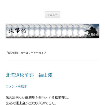
コ
ン
試撃行
テ
幕末維新の史跡等
ン
ツ
メニュー
へ
ス
キ
ッ
プ
「
[北海道]
」カテゴリーアーカイブ
北海道松前郡 福山湊
コメントを残す
米
の出来ない
蝦夷地
を領地とする
松前藩
は、
交易の
運上金
が主な収入源でした。