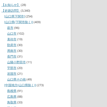
【お知らせ】
(28)
【史跡訪問】
(3,340)
[山口県下関市]
(254)
[山口県(下関市除く)]
(409)
萩市
(96)
山口市
(102)
美祢市
(19)
防府市
(30)
周南市
(30)
長門市
(31)
山陽小野田市
(11)
宇部市
(20)
岩国市
(21)
山口県その他
(49)
[中国地方(山口県除く)]
(273)
島根県
(91)
広島県
(88)
鳥取県
(33)