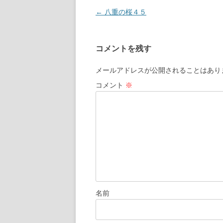
←
八重の桜４５
投
稿
ナ
コメントを残す
ビ
ゲ
メールアドレスが公開されることはあり
ー
コメント
※
シ
ョ
ン
名前