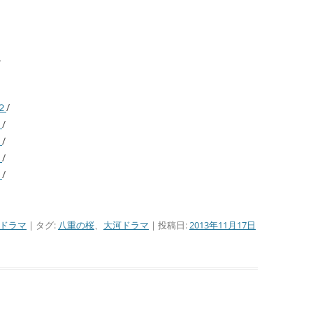
■その他の宿場町
。
２
/
０
/
８
/
６
/
４
/
Vドラマ
| タグ:
八重の桜
、
大河ドラマ
| 投稿日:
2013年11月17日