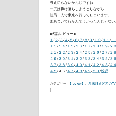
煮え切らないかんじですね。
一度は駆け落ちしようとしながら、
結局一人で
東京
へ行ってしまいます。
まあついて行かんでよかったんじゃない
■各話レビュー■
１
/
２
/
３
/
４
/
５
/
６
/
７
/
８
/
９
/
１０
/
１１
/
１
１３
/
１４
/
１５
/
１６
/
１７
/
１８
/
１９
/
２
２１
/
２２
/
２３
/
２４
/
２５
/
２６
/
２７
/
２
２９
/
３０
/
３１
/
３２
/
３３
/
３４
/
３５
/
３
３７
/
３８
/
３９
/
４０
/
４１
/
４２
/
４３
/
４
４５
/４６/
４７
/
４８
/
４９
/
５０
/
総評
カテゴリー:
【review】
、
幕末維新関連のT
|