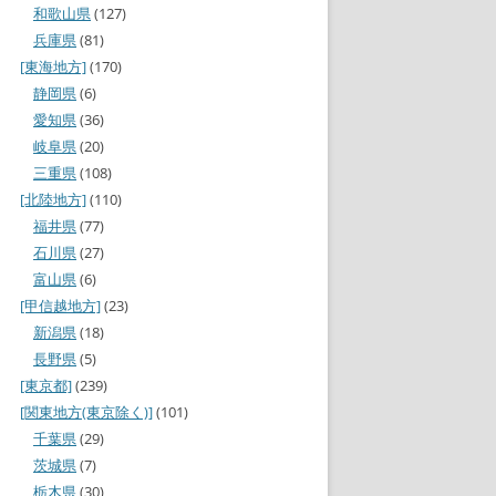
和歌山県
(127)
兵庫県
(81)
[東海地方]
(170)
静岡県
(6)
愛知県
(36)
岐阜県
(20)
三重県
(108)
[北陸地方]
(110)
福井県
(77)
石川県
(27)
富山県
(6)
[甲信越地方]
(23)
新潟県
(18)
長野県
(5)
[東京都]
(239)
[関東地方(東京除く)]
(101)
千葉県
(29)
茨城県
(7)
栃木県
(30)