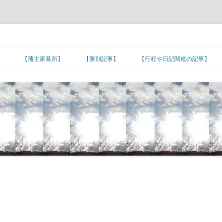
】
【藩主家墓所】
【藩別記事】
【行程や日記関連の記事】
北海道/東北地方
【藩主家墓所】北海道/東北地方
東北諸藩の支城など
東北諸藩の主な家老家墓所
■旅日記/戦記/足跡
関東地方
■文化/文政/天保/弘化年間
【藩主家墓所】関東地方
関東諸藩の支城など
仙台藩家老家の墓所
関東諸藩の主な家老家墓所
■カピタン江戸参府
甲信越地方
■嘉永年間
【幕末維新人物の墓所】
【藩主家墓所】甲信越地方
甲信越諸藩の主な家老家墓所
■朝鮮通信使の行程
北陸地方
■安政年間
【招魂場/官修墳墓等】
【長州藩の諸砲台(台場)跡】
【藩主家墓所】北陸地方
北陸諸藩の支城など
北陸諸藩の主な家老家墓所
■琉球使節の江戸上り
東海地方
■蔓延/文久年間
【幕末維新関連の名数】
■五街道の宿場町
【藩主家墓所】東海地方
東海諸藩の支城など
■東海道の宿場町
加賀藩家老家の墓所
東海諸藩の主な家老家墓所
近畿地方
■元治/慶応年間
【公家の墓所】
■主要脇街道の宿場町
●著名な神社･神宮
【藩主家墓所】近畿地方
紀州藩の支城
■中山道の宿場町
■羽州街道の宿場町
尾張藩家老家の墓所
近畿諸藩の主な家老家墓所
中国地方
■明治初期
■その他の街道の宿場町
●著名な寺院
【藩主家墓所】中国地方
中国諸藩の支城など
■奥州街道の宿場町
■北陸街道の宿場町
■北国(善光寺)街道の宿場町
桑名藩家老家の墓所
紀州藩家老家の墓所
中国諸藩の主な家老家墓所
四国地方
■湊町
●日本の孔子廟
【藩主家墓所】四国地方
長州藩の各施設
四国諸藩の支城など
■日光街道の宿場町
■伊勢街道/別街道/本街道の宿場町
■西近江路の宿場町
■防長の諸浦
津藩家老家の墓所
鳥取藩家老家の墓所
四国諸藩の主な家老家墓所