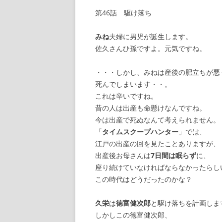
第46話 駆け落ち
【諸藩藩庁】
みね
夫婦に男児が誕生します。
【幕府拠点】
佐久さんひ孫ですよ。元気ですね。
【朝廷】
・・・しかし、みねは産後の肥立ちが悪
死んでしまいます・・。
これは辛いですね。
昔の人は出産も命懸けなんですね。
今は出産で死ぬなんて考えられません。
「
タイムスクープハンター
」では、
江戸の出産の回を見たことありますが、
出産後お母さんは
7日間は眠らず
に、
座り続けていなければならなかったらし
この時代はどうだったのかな？
久栄
は
徳富健次郎
と駆け落ちを計画しま
しかしこの徳富健次郎、