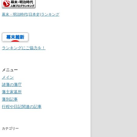
幕末・明治時代(日本史)ランキング
ランキングにご協力を！
メニュー
メイン
諸藩の藩庁
藩主家墓所
藩別記事
行程や日記関連の記事
カテゴリー