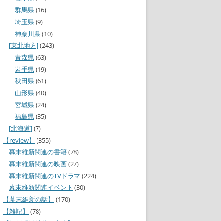
群馬県
(16)
埼玉県
(9)
神奈川県
(10)
[東北地方]
(243)
青森県
(63)
岩手県
(19)
秋田県
(61)
山形県
(40)
宮城県
(24)
福島県
(35)
[北海道]
(7)
【review】
(355)
幕末維新関連の書籍
(78)
幕末維新関連の映画
(27)
幕末維新関連のTVドラマ
(224)
幕末維新関連イベント
(30)
【幕末維新の話】
(170)
【雑記】
(78)