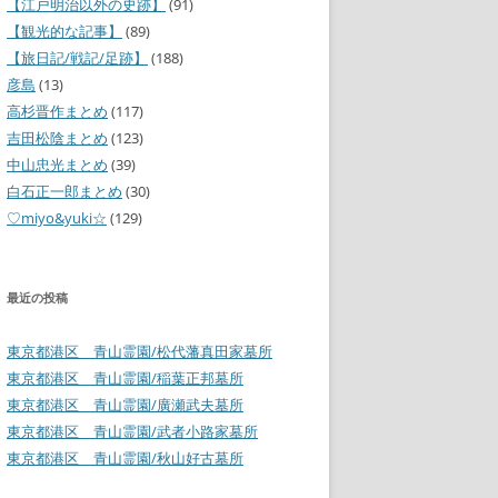
【江戸明治以外の史跡】
(91)
【観光的な記事】
(89)
【旅日記/戦記/足跡】
(188)
彦島
(13)
高杉晋作まとめ
(117)
吉田松陰まとめ
(123)
中山忠光まとめ
(39)
白石正一郎まとめ
(30)
♡miyo&yuki☆
(129)
最近の投稿
東京都港区 青山霊園/松代藩真田家墓所
東京都港区 青山霊園/稲葉正邦墓所
東京都港区 青山霊園/廣瀬武夫墓所
東京都港区 青山霊園/武者小路家墓所
東京都港区 青山霊園/秋山好古墓所