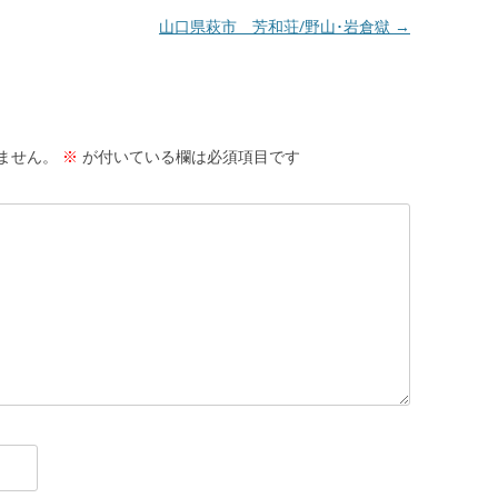
山口県萩市 芳和荘/野山･岩倉獄
→
ません。
※
が付いている欄は必須項目です