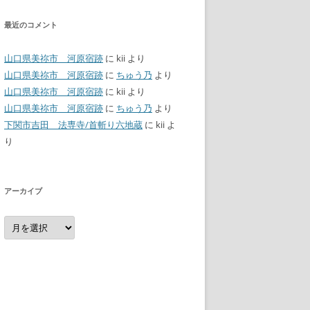
最近のコメント
山口県美祢市 河原宿跡
に
kii
より
山口県美祢市 河原宿跡
に
ちゅう乃
より
山口県美祢市 河原宿跡
に
kii
より
山口県美祢市 河原宿跡
に
ちゅう乃
より
下関市吉田 法専寺/首斬り六地蔵
に
kii
よ
り
アーカイブ
ア
ー
カ
イ
ブ