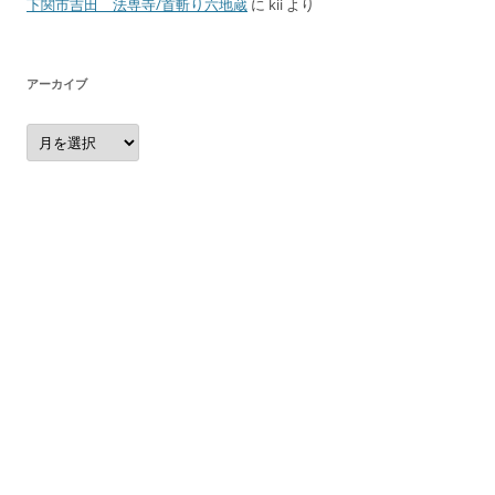
下関市吉田 法専寺/首斬り六地蔵
に
kii
より
アーカイブ
ア
ー
カ
イ
ブ