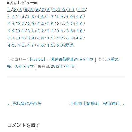
■各話レビュー■
１
/
２
/
３
/
４
/
５
/
６
/
７
/
８
/
９
/
１０
/
１１
/
１２
/
１３
/
１４
/
１５
/
１６
/
１７
/
１８
/
１９
/
２０
/
２１
/
２２
/
２３
/
２４
/
２５
/２６/
２７
/
２８
/
２９
/
３０
/
３１
/
３２
/
３３
/
３４
/
３５
/
３６
/
３７
/
３８
/
３９
/
４０
/
４１
/
４２
/
４３
/
４４
/
４５
/
４６
/
４７
/
４８
/
４９
/
５０
/
総評
カテゴリー:
【review】
、
幕末維新関連のTVドラマ
| タグ:
八重の
桜
、
大河ドラマ
| 投稿日:
2013年7月1日
|
←
高杉晋作漫画考
下関市上新地町 桜山神社
→
投
稿
ナ
コメントを残す
ビ