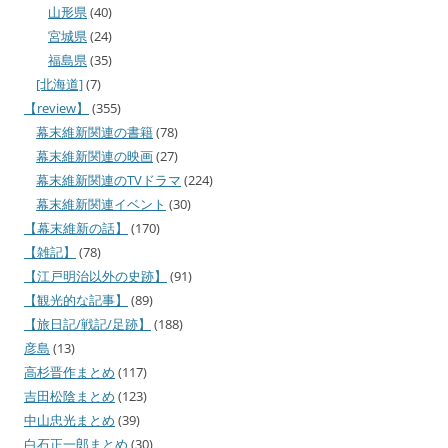
山形県
(40)
宮城県
(24)
福島県
(35)
[北海道]
(7)
【review】
(355)
幕末維新関連の書籍
(78)
幕末維新関連の映画
(27)
幕末維新関連のTVドラマ
(224)
幕末維新関連イベント
(30)
【幕末維新の話】
(170)
【雑記】
(78)
【江戸明治以外の史跡】
(91)
【観光的な記事】
(89)
【旅日記/戦記/足跡】
(188)
彦島
(13)
高杉晋作まとめ
(117)
吉田松陰まとめ
(123)
中山忠光まとめ
(39)
白石正一郎まとめ
(30)