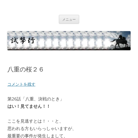
コ
ン
テ
試撃行
幕末維新の史跡等
ン
ツ
メニュー
へ
ス
キ
ッ
プ
八重の桜２６
コメントを残す
第26話「八重、決戦のとき」
はい！見てません！！
ここを見逃すとは！・・と、
思われる方もいらっしゃいますが、
最重要の事件が発生しまして、