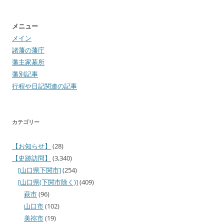
メニュー
メイン
諸藩の藩庁
藩主家墓所
藩別記事
行程や日記関連の記事
カテゴリー
【お知らせ】
(28)
【史跡訪問】
(3,340)
[山口県下関市]
(254)
[山口県(下関市除く)]
(409)
萩市
(96)
山口市
(102)
美祢市
(19)