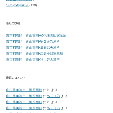
♡miyo&yuki☆
(129)
最近の投稿
東京都港区 青山霊園/松代藩真田家墓所
東京都港区 青山霊園/稲葉正邦墓所
東京都港区 青山霊園/廣瀬武夫墓所
東京都港区 青山霊園/武者小路家墓所
東京都港区 青山霊園/秋山好古墓所
最近のコメント
山口県美祢市 河原宿跡
に
kii
より
山口県美祢市 河原宿跡
に
ちゅう乃
より
山口県美祢市 河原宿跡
に
kii
より
山口県美祢市 河原宿跡
に
ちゅう乃
より