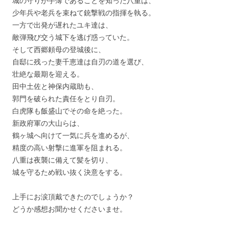
城の守りが手薄であることを知った八重は、
少年兵や老兵を束ねて銃撃戦の指揮を執る。
一方で出発が遅れたユキ達は、
敵弾飛び交う城下を逃げ惑っていた。
そして西郷頼母の登城後に、
自邸に残った妻千恵達は自刃の道を選び、
壮絶な最期を迎える。
田中土佐と神保内蔵助も、
郭門を破られた責任をとり自刃。
白虎隊も飯盛山でその命を絶った。
新政府軍の大山らは、
鶴ヶ城へ向けて一気に兵を進めるが、
精度の高い射撃に進軍を阻まれる。
八重は夜襲に備えて髪を切り、
城を守るため戦い抜く決意をする。
上手にお涙頂戴できたのでしょうか？
どうか感想お聞かせくださいませ。